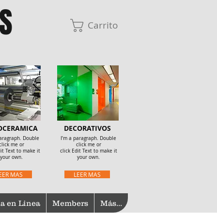
S
Carrito
OCERAMICA
DECORATIVOS
paragraph. Double
I’m a paragraph. Double
click me or
click me or
dit Text to make it
click Edit Text to make it
your own.
your own.
EER MAS
LEER MAS
a en Linea
Members
Más...