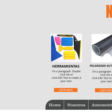
HERRAMIENTAS
POLARIZADO AU
I’m a paragraph. Double
I’m a paragraph
click me or
click me o
click Edit Text to make it
click Edit Text t
your own.
your own
LEER MAS
LEER MA
Home
Nosotros
Automotri