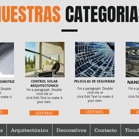
NUESTRAS
CATEGORIA
CONTROL SOLAR
PELICULAS DE SEGURIDAD
NAN
TOMOTRIZ
ARQUITECTONICO
I’m a paragraph. Double
I’m a 
. Double
I’m a paragraph. Double
click me or
r
click me or
click Edit Text to make it
click E
o make it
click Edit Text to make it
your own.
.
your own.
LEER MAS
L
S
LEER MAS
z
Arquitectónico
Decorativos
Contacto
Tiend